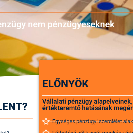
 pénzügy nem pénzügyeseknek
ELŐNYÖK
Vállalati pénzügy alapelveinek
LENT?
értékteremtő hatásának megér
Egységes pénzügyi szemlélet alakul
tet?
Láthatóvá válik saját munkánk ér