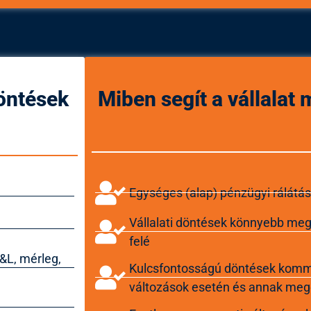
döntések
Miben segít a vállalat
Egységes (alap) pénzügyi rálátás
Vállalati döntések könnyebb me
felé
&L, mérleg,
Kulcsfontosságú döntések kommu
változások esetén és annak meg