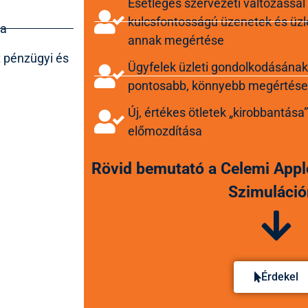
Esetleges szervezeti változással
kulcsfontosságú üzenetek és üzl
sa
annak megértése
t pénzügyi és
Ügyfelek üzleti gondolkodásának
pontosabb, könnyebb megértése
Új, értékes ötletek „kirobbantása
előmozdítása
Rövid bemutató a Celemi Appl
Szimuláció
Érdekel