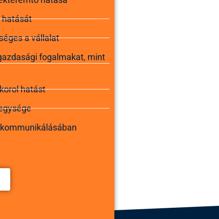
 hatását
séges a vállalat
 gazdasági fogalmakat, mint
korol hatást
 egysége
k kommunikálásában