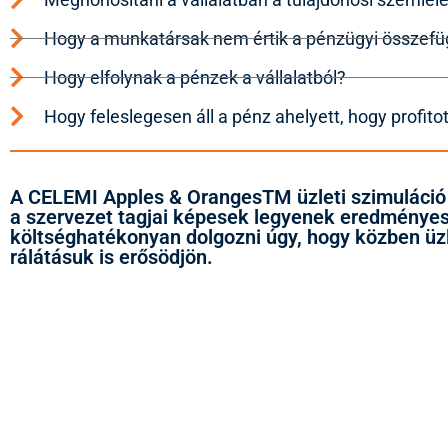
Hogy a munkatársak nem értik a pénzügyi összef
Hogy elfolynak a pénzek a vállalatból?
Hogy feleslegesen áll a pénz ahelyett, hogy profito
A CELEMI Apples & OrangesTM üzleti szimuláció 
a szervezet tagjai képesek legyenek eredménye
költséghatékonyan dolgozni úgy, hogy közben üzl
rálátásuk is erősödjön.