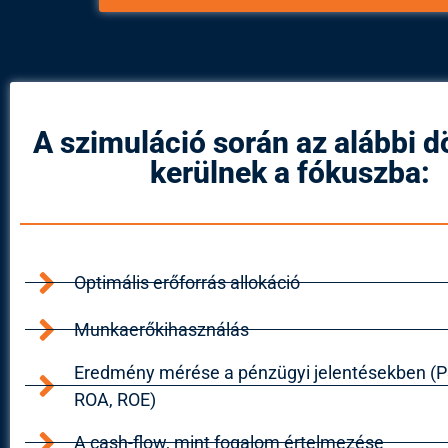
A szimuláció során az alábbi 
kerülnek a fókuszba:
Optimális erőforrás allokáció
Munkaerőkihasználás
Eredmény mérése a pénzügyi jelentésekben (P
ROA, ROE)
A cash-flow, mint fogalom értelmezése