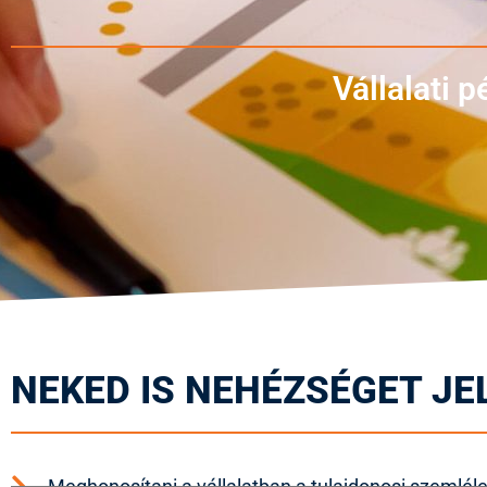
Vállalati
NEKED IS NEHÉZSÉGET JE
Meghonosítani a vállalatban a tulajdonosi szemléle