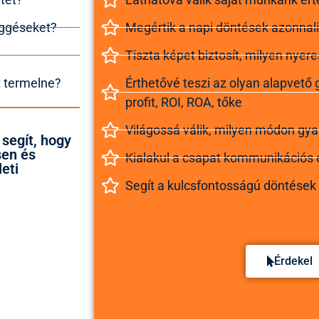
üggéseket?
Megértik a napi döntések azonnali
Tiszta képet biztosít, milyen nyere
t termelne?
Érthetővé teszi az olyan alapvető
profit, ROI, ROA, tőke
Világossá válik, milyen módon gya
segít, hogy
sen és
Kialakul a csapat kommunikációs
eti
Segít a kulcsfontosságú döntése
Érdekel