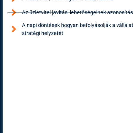
Az üzletvitel javítási lehetőségeinek azonosítá
A napi döntések hogyan befolyásolják a vállala
stratégi helyzetét