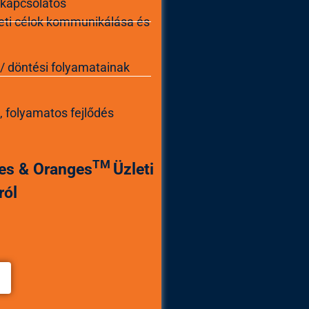
 kapcsolatos
eti célok kommunikálása és
/ döntési folyamatainak
”, folyamatos fejlődés
TM
es & Oranges
Üzleti
ról