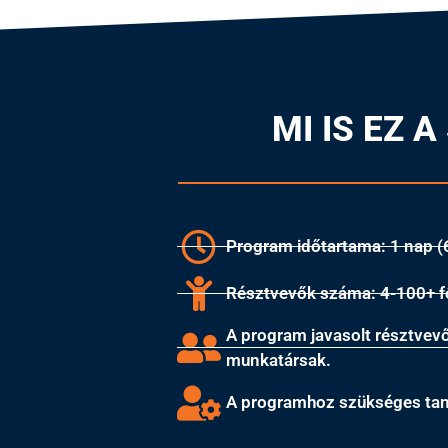
MI IS EZ 
Program időtartama: 1 nap (
Résztvevők száma: 4-100+ f
A program javasolt résztvevői
munkatársak.
A programhoz szükséges tan