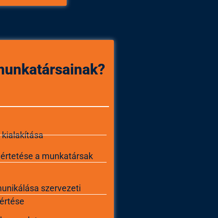
 munkatársainak?
 kialakítása
gértetése a munkatársak
nikálása szervezeti
értése