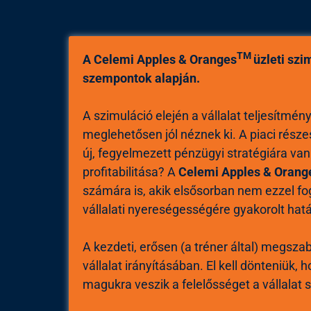
TM
A Celemi Apples & Oranges
üzleti szi
szempontok alapján.
A szimuláció elején a vállalat teljesítm
meglehetősen jól néznek ki. A piaci rész
új, fegyelmezett pénzügyi stratégiára van
profitabilitása? A
Celemi Apples & Orang
számára is, akik elsősorban nem ezzel fo
vállalati nyereségességére gyakorolt hat
A kezdeti, erősen (a tréner által) megsza
vállalat irányításában. El kell dönteniük,
magukra veszik a felelősséget a vállalat 