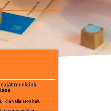
, saját munkánk
tése
 ki a vállalaton belül
tékteremtő hatása