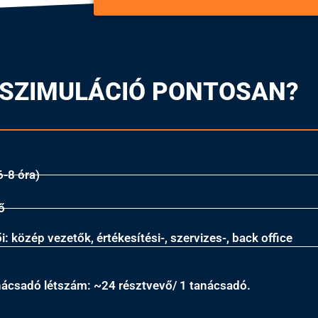
A SZIMULÁCIÓ PONTOSAN?
6-8 óra)
ő
: közép vezetők, értékesítési-, szervizes-, back office
ácsadó létszám: ~24 résztvevő/ 1 tanácsadó.