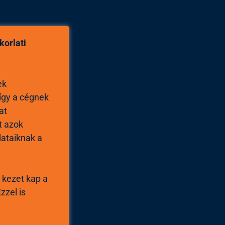
korlati
ek
 így a cégnek
at
et azok
dataiknak a
d kezet kap a
zzel is