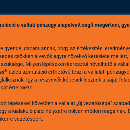
muláció a vállati pénzügy alapelveit segít megérteni, gya
énye gyenge, dacára annak, hogy az értékesítési eredmény
esedés csökken a vevők egyre növekvő kereslete mellett,
 szüksége. Milyen lépéseken keresztül növelhető a vállal
®
es
üzleti szimuláció érthetővé teszi a vállalati pénzügy
glalkoznak. Így a részvevők képesek lesznek a saját fela
ását értelmezni.
bott lépéseket követően a vállalat „új vezetősége” szaba
 hogy a kialakuló piaci helyzetre milyen módon reagálnak. E
sikerre vezetéséért.